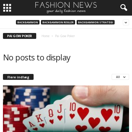
BACKGAMMON
BACKGAMMON REGLER
BACKGAMMON STRATEGI
PAI GOW POKER
Home
Pai Gow Poker
No posts to display
Flere indlæg
All