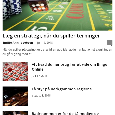
Læg en strategi, når du spiller terninger
Emilie Ann Jacobsen
-
juli 19, 2018
0
Når du spiller på casino, er det altid en god ide, at du har lagt en strategi, inden
du går i gang med at...
Alt hvad du har brug for at vide om Bingo
Online
juli 17, 2018
Få styr på Backgammon reglerne
august 1, 2018
Backgammon er for de tålmodige og