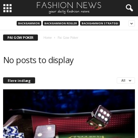
BACKGAMMON
BACKGAMMON REGLER
BACKGAMMON STRATEGI
PAI GOW POKER
Home
Pai Gow Poker
No posts to display
Flere indlæg
All