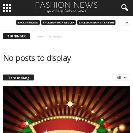
BACKGAMMON
BACKGAMMON REGLER
BACKGAMMON STRATEGI
TERNINGER
Home
terninger
No posts to display
Flere indlæg
All