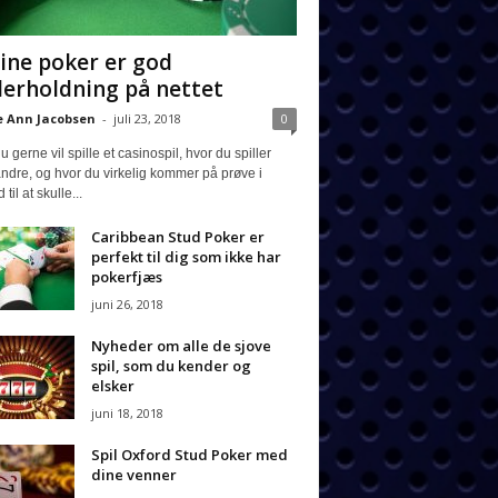
ine poker er god
erholdning på nettet
e Ann Jacobsen
-
juli 23, 2018
0
u gerne vil spille et casinospil, hvor du spiller
ndre, og hvor du virkelig kommer på prøve i
 til at skulle...
Caribbean Stud Poker er
perfekt til dig som ikke har
pokerfjæs
juni 26, 2018
Nyheder om alle de sjove
spil, som du kender og
elsker
juni 18, 2018
Spil Oxford Stud Poker med
dine venner