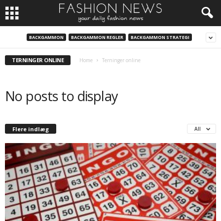
BACKGAMMON
BACKGAMMON REGLER
BACKGAMMON STRATEGI
TERNINGER ONLINE
Home
Terninger online
No posts to display
Flere indlæg
All